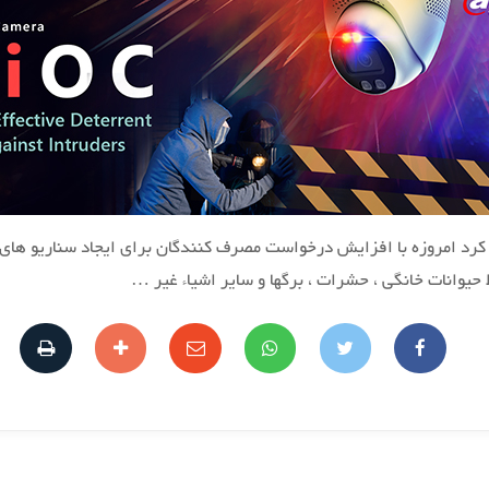
Dahu از دوربین سه گانه خود (TiOC) رونمایی کرد امروزه با افزایش درخواست مصرف کنندگان برا
وانات خانگی ، حشرات ، برگها و سایر اشیاء غیر …