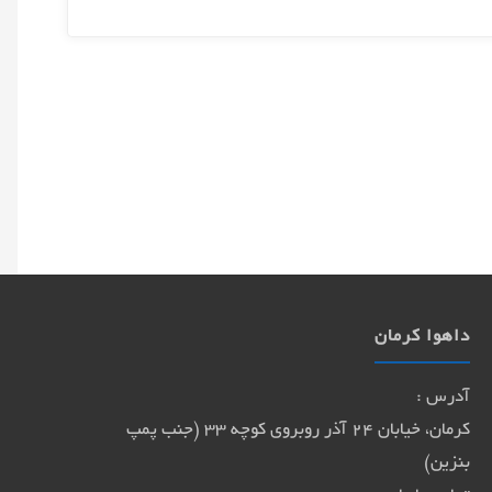
داهوا کرمان
آدرس :
کرمان، خیابان 24 آذر روبروی کوچه 33 (جنب پمپ
بنزین)