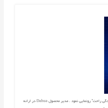
محصولات هوشمند Dahua از آخرین محصولات هوشمند خود برای منازل مسکونی در یک ویدئو آنلاین با موضوع “دسترسی هوشمند ، زندگی راحت” رونمایی نمود . مدیر محصول Dahua در ارائه