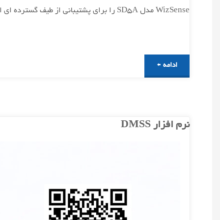
WizSense مدل SD5A را برای پشتیبانی از طیف گسترده ای از قابلیت های هوش مصنوعی در محیط های داخلی و خارجی همراه …
"دوربین
ادامه
PTZ
سری
نرم افزار DMSS
WizSense"