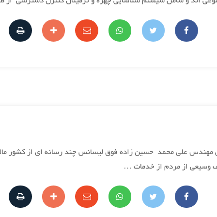
وعی اند و شامل سیستم شناسایی چهره و ترمینال کنترل دسترسی از 
 سایت داهوا کرمان در خرداد سال 1397 با طراحی مهندس علی محمد حسین زاده فوق لیسانس چند 
ف وسیعی از مردم از خدمات …