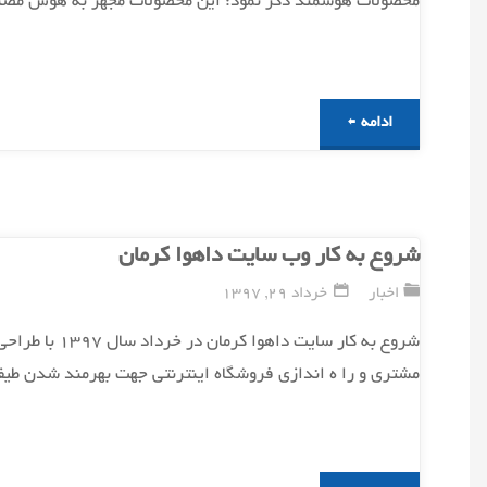
محصولات هوشمند ذکر نمود: این محصولات مجهز به هوش مصن
"محصولات
ادامه
هوشمند
داهوا
شروع به کار وب سایت داهوا کرمان
در
اخبار
خرداد 29, 1397
حوزه
شروع به کار
مشتری و را ه اندازی فروشگاه اینترنتی جهت بهرمند شدن طی
منازل
مسکونی"