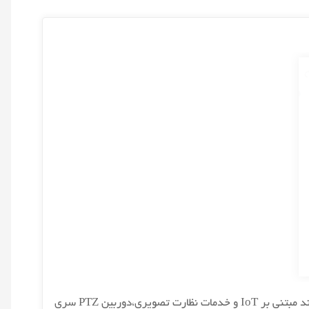
دوربین PTZ سری WizSense داهوا با قابلیت لنز نامرئی Dahua Technology به عنوان یکی از پیشگامان در ارائه راه حل های هوشمند مبتنی بر IoT و خدمات نظارت تصویری،دوربین PTZ سری