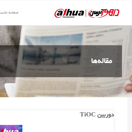
د
دن
صفحه نخس
داهوا
ز
کرمان
حتوا
مقاله‌ها
دوربین TiOC