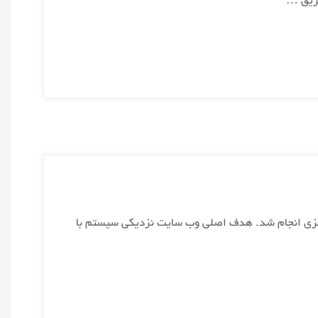
طریق …
رسانه ای از کشور مالزی انجام شد. هدف اصلی وب سایت نزدیکی سیستم با