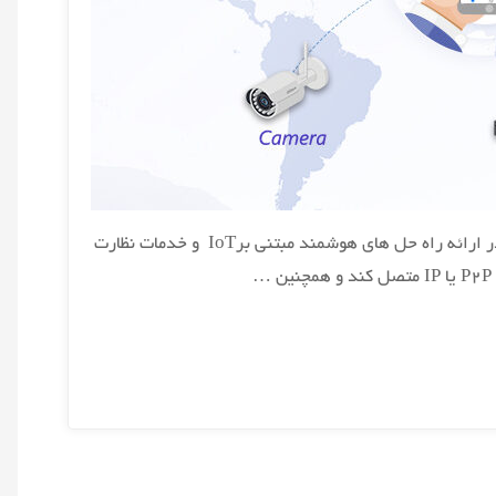
Dahua Technology نرم افزار DMSS را برای بهبود خدمات مشتریان منتشر کرد Dahua Technology به عنوان یکی از پیشگامان در ارائه راه حل های هوشمند مبتنی برIoT و خدمات نظارت