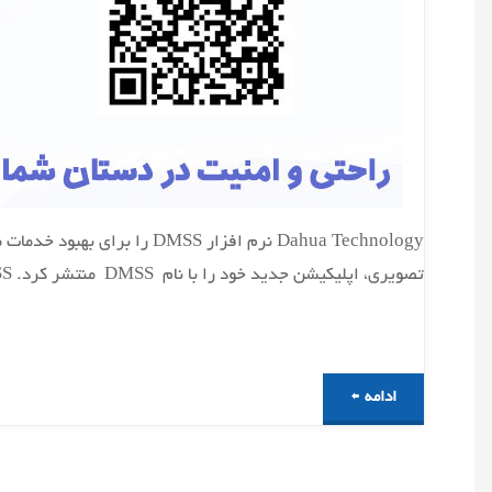
تصویری، اپلیکیشن جدید خود را با نام DMSS منتشر کرد. DMSS می تواند محصولات Dahua را از طریق اینترنت یا اترنت و از طریق P2P یا IP متصل کند و همچنین …
"نرم
ادامه
افزار