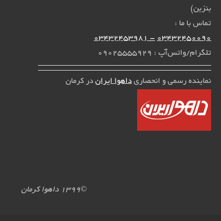
بنزین)
تماس با ما :
- 03432453981
03432450090
تلگرام/واتس‌آپ : 09025555929
نماینده رسمی و انحصاری
داهوا ایران
در کرمان
©۱۳۹9 داهوا کرمان