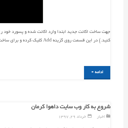
جهت ساخت اکانت جدید ابتدا وارد اکانت شده و پسورد خود را و
کنید.) در این قسمت روی گزینه Add کلیک کرده و برای ساخت اکانت جدید، از قسمت Username اسم …
"ساخت
ادامه
اکانت
های
شروع به کار وب سایت داهوا کرمان
جدید
اخبار
خرداد 29, 1397
با