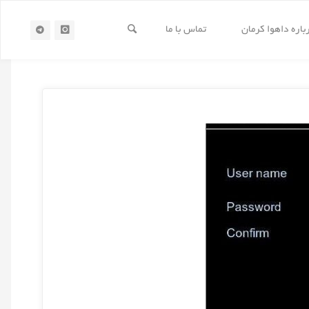
باره داهوا کرمان
تماس با ما
خانه
پست های تگ شده "خبر"