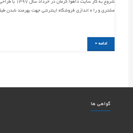
شروع به کار
مشتری و را ه اندازی فروشگاه اینترنتی جهت بهرمند شدن طی
دسترسی
های
متنوع"
"شروع
ادامه
به
کار
وب
سایت
گواهی ها
داهوا
کرمان"