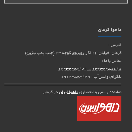
داهوا کرمان
آدرس :
کرمان، خیابان 24 آذر روبروی کوچه 33 (جنب پمپ بنزین)
تماس با ما :
- 03432453981
03432450090
تلگرام/واتس‌آپ : 09025555929
نماینده رسمی و انحصاری
داهوا ایران
در کرمان