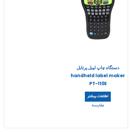
دستگاه چاپ لیبل پرتابل
handheld label maker
PT-110E
اطلاعات بیشتر
مقایسه