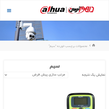
د
داهوا
دن
کرمان
ز
حتوا
خانه
محصولات برچسب خورده “سیم”
سیم
نمایش یک نتیجه