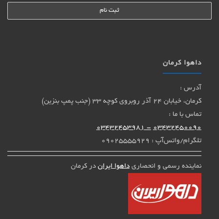
داهوا کرمان
آدرس :
کرمان، خیابان 24 آذر روبروی کوچه 33 (جنب پمپ بنزین)
تماس با ما :
- 03432453981
03432450090
تلگرام/واتس‌آپ : 09025555929
نماینده رسمی و انحصاری
داهوا ایران
در کرمان