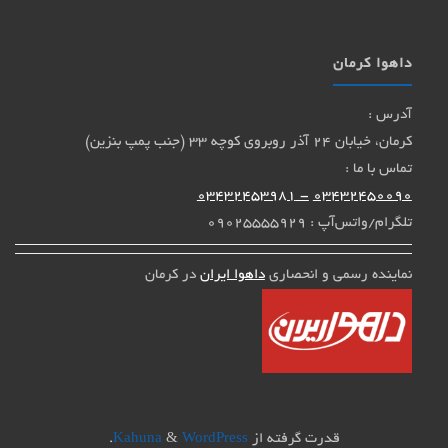
داهوا کرمان
آدرس :
کرمان، خیابان 24 آذر روبروی کوچه 33 (جنب پمپ بنزین)
تماس با ما :
- 03432453981
03432450090
تلگرام/واتس‌آپ : 09025555929
نماینده رسمی و انحصاری
داهوا ایران
در کرمان
قدرت گرفته از
Kahuna
WordPress
&
.