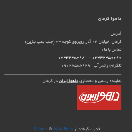
داهوا کرمان
آدرس :
کرمان، خیابان 24 آذر روبروی کوچه 33 (جنب پمپ بنزین)
تماس با ما :
- 03432453981
03432450090
تلگرام/واتس‌آپ : 09025555929
نماینده رسمی و انحصاری
داهوا ایران
در کرمان
قدرت گرفته از
Kahuna
WordPress
&
.