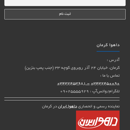
داهوا کرمان
آدرس :
کرمان، خیابان 24 آذر روبروی کوچه 33 (جنب پمپ بنزین)
تماس با ما :
- 03432453981
03432450090
تلگرام/واتس‌آپ : 09025555929
نماینده رسمی و انحصاری
داهوا ایران
در کرمان