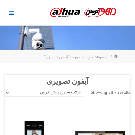
د
داهوا
دن
کرمان
ز
حتوا
خانه
محصولات برچسب خورده “آیفون تصویری”
آیفون تصویری
Showing all 2 results