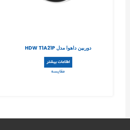
دوربین داهوا مدل HDW T1A21P
اطلاعات بیشتر
مقایسه