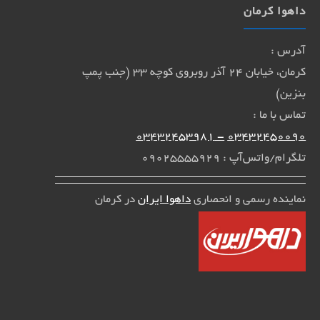
داهوا کرمان
آدرس :
کرمان، خیابان 24 آذر روبروی کوچه 33 (جنب پمپ
بنزین)
تماس با ما :
- 03432453981
03432450090
تلگرام/واتس‌آپ : 09025555929
نماینده رسمی و انحصاری
داهوا ایران
در کرمان