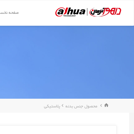
د
دن
صفحه نخس
داهوا
ز
کرمان
حتوا
خانه
محصول جنس بدنه
پلاستیکی